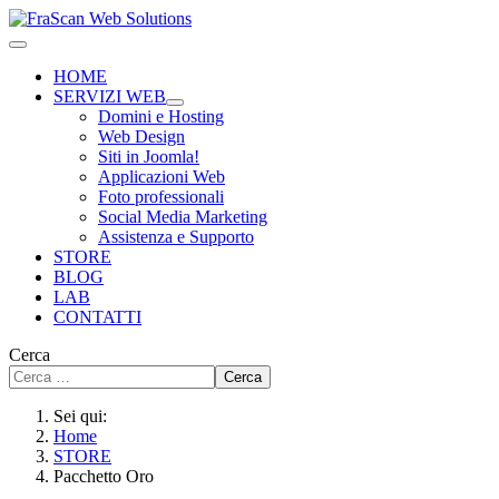
HOME
SERVIZI WEB
Domini e Hosting
Web Design
Siti in Joomla!
Applicazioni Web
Foto professionali
Social Media Marketing
Assistenza e Supporto
STORE
BLOG
LAB
CONTATTI
Cerca
Cerca
Sei qui:
Home
STORE
Pacchetto Oro