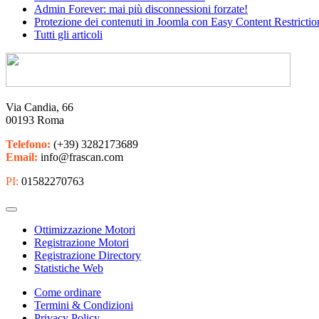
Admin Forever: mai più disconnessioni forzate!
Protezione dei contenuti in Joomla con Easy Content Restrictio
Tutti gli articoli
Via Candia, 66
00193 Roma
Telefono:
(+39) 3282173689
Email:
info@frascan.com
PI:
01582270763
Ottimizzazione Motori
Registrazione Motori
Registrazione Directory
Statistiche Web
Come ordinare
Termini & Condizioni
Privacy Policy